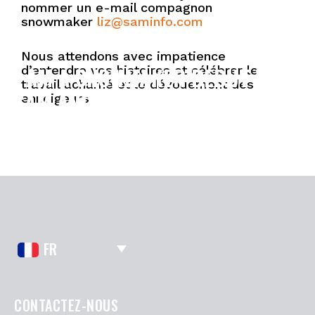
nommer un e-mail compagnon
snowmaker
liz@saminfo.com
Nous attendons avec impatience
I AM A SNOWMAKER DEBUT WITH
d’entendre vos histoires et célébrer le
travail acharné et le dévouement des
SAM AND HKD
enneigeurs.
FR
CONTACTEZ-NOUS