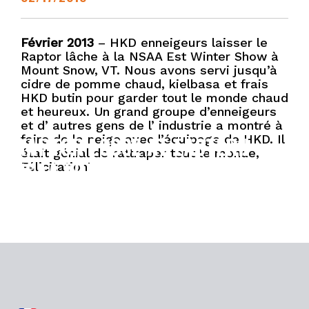
Février 2013
– HKD enneigeurs laisser le
Raptor lâche à la NSAA Est Winter Show à
Mount Snow, VT. Nous avons servi jusqu’à
cidre de pomme chaud, kielbasa et frais
HKD butin pour garder tout le monde chaud
et heureux. Un grand groupe d’enneigeurs
et d’ autres gens de l’ industrie a montré à
RAPTOR LOOSE AT EASTERN
faire de la neige avec l’équipage de HKD. Il
était génial de rattraper tout le monde,
NSAA WINTER SHOW
Félicitation!